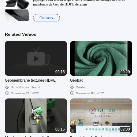
membrane de Geo de HDPE de 2mm
Contactez
Related Videos
00:15
00:29
Géomembrane texturée HDPE
Géobag
Hdpe Geomembrane
Geobag
November 21, 2022
November 07, 2022
00:15
02:00