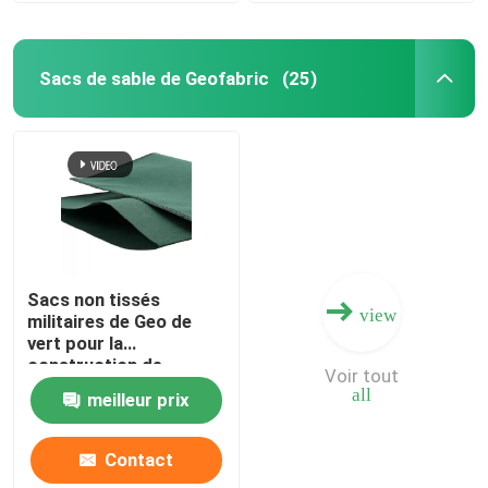
Sacs de sable de Geofabric
(25)
Sacs non tissés
view
militaires de Geo de
vert pour la
construction de
Voir tout
dragage
all
meilleur prix
Contact