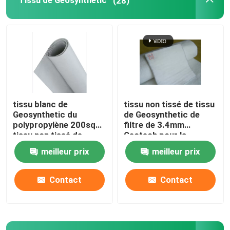
Tissu de Geosynthetic
(28)
Au sujet de nous
Visite d'usine
Contrôle de qualité
tissu blanc de
tissu non tissé de tissu
Geosynthetic du
de Geosynthetic de
polypropylène 200sqm
filtre de 3.4mm
Demandez une citation
tissu non tissé de
Geotech pour la
géotextile de 4 onces
construction de routes
meilleur prix
meilleur prix
Tissu de Geosynthetic
Contact
Contact
Membrane de Geosynthetic
Grille de renfort géosynthétique