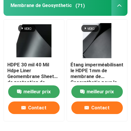
Membrane de Geosynthetic
(71)
HDPE Geocell
Sacs de sable de Geofabric
Géotextile non-tissé de filament
HDPE 30 mil 40 Mil
Étang imperméabilisant
Hdpe Liner
le HDPE 1mm de
HDPE Geogrid uniaxial
Geomembrane Sheet
membrane de
de protection de
Geosynthetic pour la
l'environnement
protection de
Le HDPE a donné à Geomembrane une consistance ru
meilleur prix
meilleur prix
l'environnement
Contact
Contact
Conseil de plastique de drainage
Geosynthetic Clay Liner