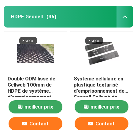
HDPE Geocell
(36)
Double ODM lisse de
Système cellulaire en
Cellweb 100mm de
plastique texturisé
HDPE de système
d'emprisonnement de
d'emprisonnement
Geocell Cellweb de
HDPE pour la
meilleur prix
meilleur prix
construction de routes
Contact
Contact