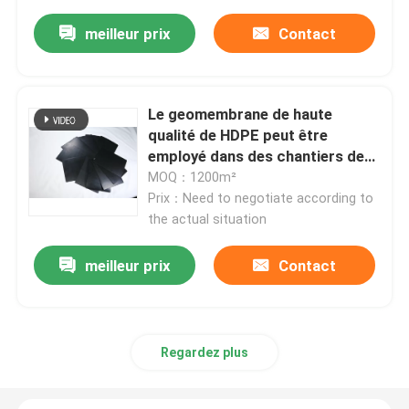
meilleur prix
Contact
Le geomembrane de haute
qualité de HDPE peut être
employé dans des chantiers de
construction tels que des
MOQ：1200m²
barrages et des routes.
Prix：Need to negotiate according to
the actual situation
meilleur prix
Contact
Regardez plus