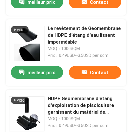
meilleur prix
Contact
Le revêtement de Geomembrane
de HDPE d'étang d'eau lissent
imperméable
MOQ：1000SQM
Prix：0.49USD~3.5USD per sqm
meilleur prix
Contact
HDPE Geomembrane d'étang
d'exploitation de pisciculture
garnissant du matériel de
polyéthylène haute densité
MOQ：1000SQM
Prix：0.49USD~3.5USD per sqm