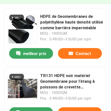
HDPE de Geomembranes de
polyéthylène haute densité utilisé
comme barrière imperméable
MOQ：1000SQM
Prix：0.49USD~3.5USD per sqm
meilleur prix
Contact
TR131 HDPE noir matériel
Geomembrane pour l'étang à
poissons de crevette
d'aquiculture de barrage
MOQ：1000SQM
Prix：0.49USD~3.5USD per sqm